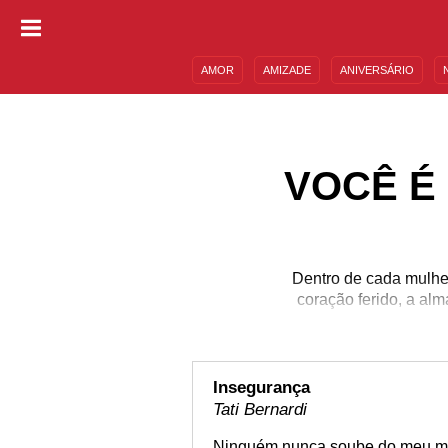
AMOR
AMIZADE
ANIVERSÁRIO
DESCULPAS
MENSAGENS E FRASES
VOCÊ É
Dentro de cada mulher
coração ferido, a al
Insegurança
Tati Bernardi
Ninguém nunca soube do meu med