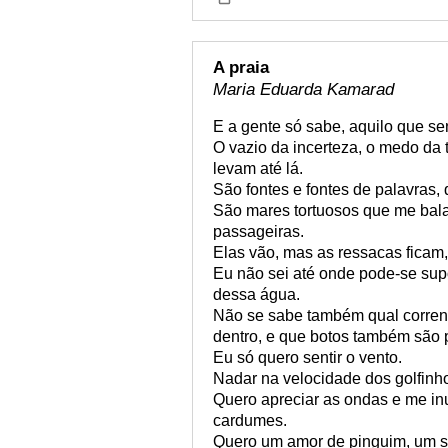
A praia
Maria Eduarda Kamarad
E a gente só sabe, aquilo que se
O vazio da incerteza, o medo da t
levam até lá.
São fontes e fontes de palavras,
São mares tortuosos que me bal
passageiras.
Elas vão, mas as ressacas ficam,
Eu não sei até onde pode-se supor
dessa água.
Não se sabe também qual corrent
dentro, e que botos também são 
Eu só quero sentir o vento.
Nadar na velocidade dos golfinhos
Quero apreciar as ondas e me in
cardumes.
Quero um amor de pinguim, um sor