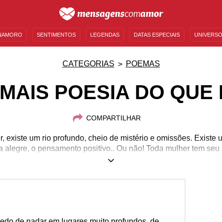
NAMORO
SENTIMENTOS
LEGENDAS
DATAS ESPECIAIS
UNIVERSO
MENSAGENS DE ANIVERSÁRIO
ENTRETENIMENTO
FAMOSOS
BÍBLIA
CATEGORIAS
POEMAS
 MAIS POESIA DO QUE
COMPARTILHAR
, existe um rio profundo, cheio de mistério e omissões. Existe 
ma alegre, o pensamento positivo.. Ou não! Toda mulher tem seu 
contas é mais poesia do que mulher.
o de nadar em lugares muito profundos, de