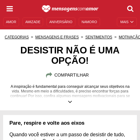
AMOR
AMIZADE
ANIVERSÁRIO
NAMORO
MAIS
SENTIMENTOS
LEGENDAS
DATAS ESPECIAIS
CATEGORIAS
MENSAGENS E FRASES
SENTIMENTOS
MOTIVAÇÃ
UNIVERSO FEMININO
AUTOAJUDA
DESCULPAS
DESISTIR NÃO É UMA
OPÇÃO!
MENSAGENS E FRASES
MENSAGENS DE ANIVERSÁRIO
ENTRETENIMENTO
FAMOSOS
BÍBLIA
COMPARTILHAR
A inspiração é fundamental para conseguir alcançar seus objetivos na
vida. Mesmo em meio a dificuldades, é preciso encontrar forças para
continuar! Por isso, confira algumas mensagens motivacionais para se
inspirar a seguir em frente, mesmo nos caminhos mais difíceis!
Pare, respire e volte aos eixos
Quando você estiver a um passo de desistir de tudo,