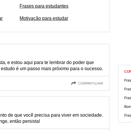
vem de ótimo incentivo. Encontre e use como um verdadeiro man
Frases para estudantes
ar
Motivação para estudar
a, e estou aqui para te lembrar do poder que
e estudo é um passo mais próximo para o sucesso.
CO
Fras
COMPARTILHAR
Fra
Fras
Bom
ento de que você precisa para viver em sociedade.
Fras
nge, então persista!