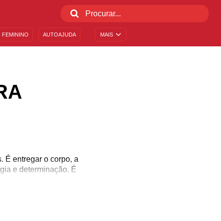
 FEMININO
AUTOAJUDA
MAIS
RA
 É entregar o corpo, a
rgia e determinação. É
ontudo falamos daquela
idade de desafiar-se
muito jovem. E se houver
sonalidades mundiais,