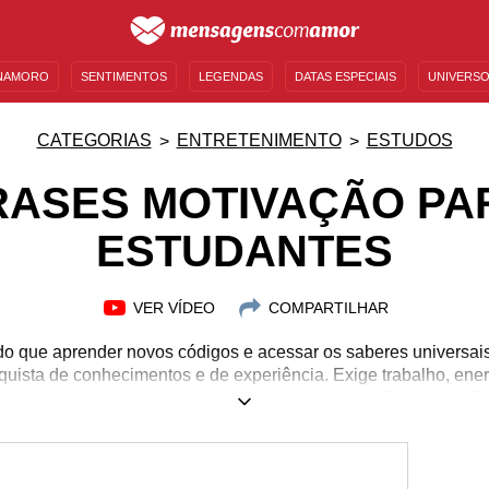
NAMORO
SENTIMENTOS
LEGENDAS
DATAS ESPECIAIS
UNIVERSO
MENSAGENS DE ANIVERSÁRIO
ENTRETENIMENTO
FAMOSOS
BÍBLIA
CATEGORIAS
ENTRETENIMENTO
ESTUDOS
RASES MOTIVAÇÃO PA
ESTUDANTES
VER VÍDEO
COMPARTILHAR
do que aprender novos códigos e acessar os saberes universais.
uista de conhecimentos e de experiência. Exige trabalho, ene
e desgastante e nem sempre garantia de sucesso financeiro. C
ue se transforma para melhorar o mundo, que entende a necess
o desiste de cuidar de si, dos outros e da vida, mesmo ainda 
de Motivação para Estudantes, baseadas no pensamento de per