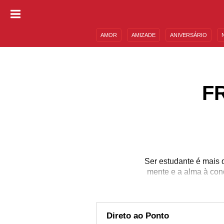
AMOR
AMIZADE
ANIVERSÁRIO
DESCULPAS
MENSAGENS E FRASES
F
Ser estudante é mais 
mente e a alma à conq
exaustivo, mentalment
pessoa que sonha, q
constantemente e que nã
desânimo, as frases 
Direto ao Ponto