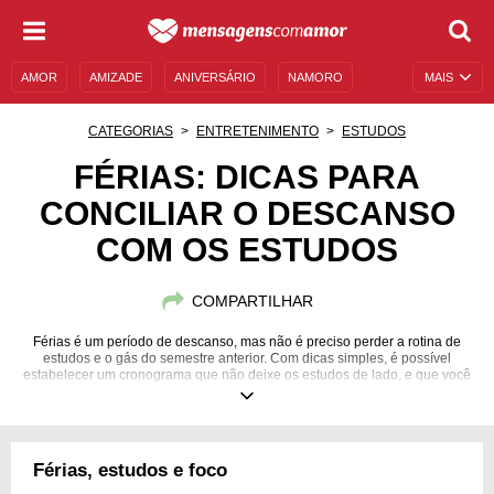
AMOR
AMIZADE
ANIVERSÁRIO
NAMORO
MAIS
SENTIMENTOS
LEGENDAS
DATAS ESPECIAIS
CATEGORIAS
ENTRETENIMENTO
ESTUDOS
UNIVERSO FEMININO
AUTOAJUDA
DESCULPAS
FÉRIAS: DICAS PARA
CONCILIAR O DESCANSO
MENSAGENS E FRASES
MENSAGENS DE ANIVERSÁRIO
COM OS ESTUDOS
ENTRETENIMENTO
FAMOSOS
BÍBLIA
COMPARTILHAR
Férias é um período de descanso, mas não é preciso perder a rotina de
estudos e o gás do semestre anterior. Com dicas simples, é possível
estabelecer um cronograma que não deixe os estudos de lado, e que você
consiga renovar suas energias. Confira como conciliar seu descanso com
os estudos!
Férias, estudos e foco