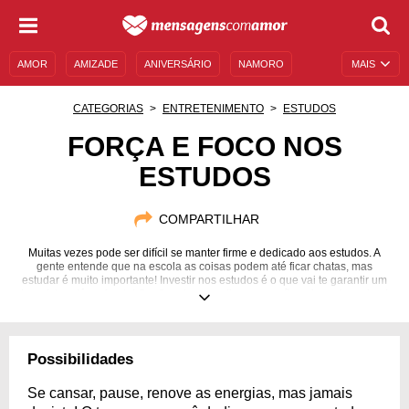
AMOR
AMIZADE
ANIVERSÁRIO
NAMORO
MAIS
SENTIMENTOS
LEGENDAS
DATAS ESPECIAIS
CATEGORIAS
ENTRETENIMENTO
ESTUDOS
UNIVERSO FEMININO
AUTOAJUDA
DESCULPAS
FORÇA E FOCO NOS
ESTUDOS
MENSAGENS E FRASES
MENSAGENS DE ANIVERSÁRIO
ENTRETENIMENTO
FAMOSOS
BÍBLIA
COMPARTILHAR
Muitas vezes pode ser difícil se manter firme e dedicado aos estudos. A
gente entende que na escola as coisas podem até ficar chatas, mas
estudar é muito importante! Investir nos estudos é o que vai te garantir um
bom futuro lá na frente! Confira algumas dicas para não cair no desanimo!
Possibilidades
Se cansar, pause, renove as energias, mas jamais