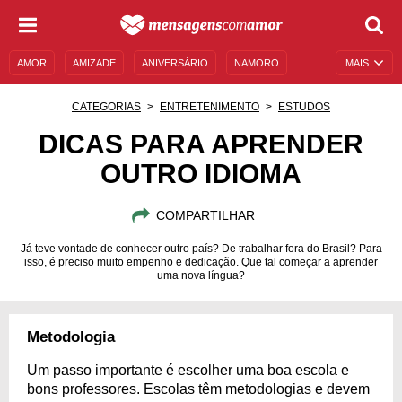
AMOR
AMIZADE
ANIVERSÁRIO
NAMORO
MAIS
SENTIMENTOS
LEGENDAS
DATAS ESPECIAIS
CATEGORIAS
ENTRETENIMENTO
ESTUDOS
UNIVERSO FEMININO
AUTOAJUDA
DESCULPAS
DICAS PARA APRENDER
OUTRO IDIOMA
MENSAGENS E FRASES
MENSAGENS DE ANIVERSÁRIO
ENTRETENIMENTO
FAMOSOS
BÍBLIA
COMPARTILHAR
Já teve vontade de conhecer outro país? De trabalhar fora do Brasil? Para
isso, é preciso muito empenho e dedicação. Que tal começar a aprender
uma nova língua?
Metodologia
Um passo importante é escolher uma boa escola e
bons professores. Escolas têm metodologias e devem