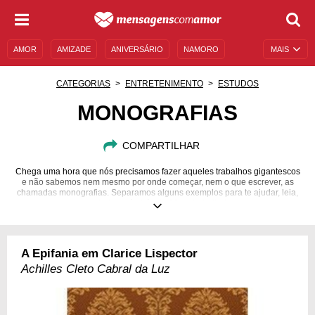
AMOR
AMIZADE
ANIVERSÁRIO
NAMORO
MAIS
SENTIMENTOS
LEGENDAS
DATAS ESPECIAIS
CATEGORIAS
ENTRETENIMENTO
ESTUDOS
UNIVERSO FEMININO
AUTOAJUDA
DESCULPAS
MONOGRAFIAS
MENSAGENS E FRASES
MENSAGENS DE ANIVERSÁRIO
COMPARTILHAR
ENTRETENIMENTO
FAMOSOS
BÍBLIA
Chega uma hora que nós precisamos fazer aqueles trabalhos gigantescos
e não sabemos nem mesmo por onde começar, nem o que escrever, as
chamadas monografias. Separamos alguns exemplos para te ajudar, leia,
estude e vá atrás do 10 no trabalho!
A Epifania em Clarice Lispector
Achilles Cleto Cabral da Luz