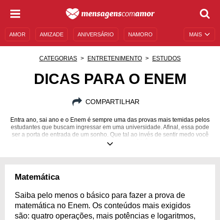
AMOR
AMIZADE
ANIVERSÁRIO
NAMORO
MAIS
SENTIMENTOS
LEGENDAS
DATAS ESPECIAIS
CATEGORIAS
ENTRETENIMENTO
ESTUDOS
UNIVERSO FEMININO
AUTOAJUDA
DESCULPAS
DICAS PARA O ENEM
MENSAGENS E FRASES
MENSAGENS DE ANIVERSÁRIO
COMPARTILHAR
ENTRETENIMENTO
FAMOSOS
BÍBLIA
Entra ano, sai ano e o Enem é sempre uma das provas mais temidas pelos
estudantes que buscam ingressar em uma universidade. Afinal, essa pode
ser a porta de entrada de um sonho. Que tal ao invés de sentir medo você
não se liga nas dicas que separamos para você? É hora de mostrar o que
você sabe!
Matemática
Saiba pelo menos o básico para fazer a prova de
matemática no Enem. Os conteúdos mais exigidos
são: quatro operações, mais potências e logaritmos,