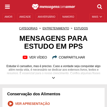
AMOR
AMIZADE
ANIVERSÁRIO
NAMORO
MAIS
SENTIMENTOS
LEGENDAS
DATAS ESPECIAIS
CATEGORIAS
ENTRETENIMENTO
ESTUDOS
UNIVERSO FEMININO
AUTOAJUDA
DESCULPAS
MENSAGENS PARA
ESTUDO EM PPS
MENSAGENS E FRASES
MENSAGENS DE ANIVERSÁRIO
ENTRETENIMENTO
FAMOSOS
BÍBLIA
VER VÍDEO
COMPARTILHAR
Estudar é cansativo, mas é preciso. Caso a vontade seja conquistar algo
além nesta vida, é necessário se dedicar aos extensos livros, textos e
resumos. É essencial para o nosso crescimento. Confira algumas frases
que vão te ajudar a entender a importância do estudo!
Conservação dos Alimentos
VER APRESENTAÇÃO