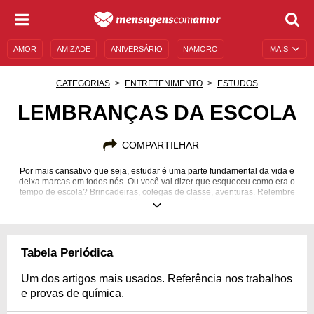
AMOR
AMIZADE
ANIVERSÁRIO
NAMORO
MAIS
SENTIMENTOS
LEGENDAS
DATAS ESPECIAIS
CATEGORIAS
ENTRETENIMENTO
ESTUDOS
UNIVERSO FEMININO
AUTOAJUDA
DESCULPAS
LEMBRANÇAS DA ESCOLA
MENSAGENS E FRASES
MENSAGENS DE ANIVERSÁRIO
COMPARTILHAR
ENTRETENIMENTO
FAMOSOS
BÍBLIA
Por mais cansativo que seja, estudar é uma parte fundamental da vida e
deixa marcas em todos nós. Ou você vai dizer que esqueceu como era o
tempo de escola? Brincadeiras, colegas de classe, aventuras. Relembre
um pouco dessa fase da sua vida com alguns tópicos que separamos para
você.
Tabela Periódica
Um dos artigos mais usados. Referência nos trabalhos
e provas de química.