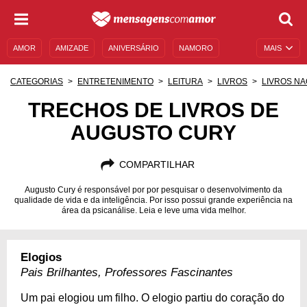
AMOR
AMIZADE
ANIVERSÁRIO
NAMORO
MAIS
SENTIMENTOS
LEGENDAS
DATAS ESPECIAIS
CATEGORIAS
ENTRETENIMENTO
LEITURA
LIVROS
LIVROS NA
UNIVERSO FEMININO
AUTOAJUDA
DESCULPAS
TRECHOS DE LIVROS DE
AUGUSTO CURY
MENSAGENS E FRASES
MENSAGENS DE ANIVERSÁRIO
ENTRETENIMENTO
FAMOSOS
BÍBLIA
COMPARTILHAR
Augusto Cury é responsável por por pesquisar o desenvolvimento da
qualidade de vida e da inteligência. Por isso possui grande experiência na
área da psicanálise. Leia e leve uma vida melhor.
Elogios
Pais Brilhantes, Professores Fascinantes
Um pai elogiou um filho. O elogio partiu do coração do