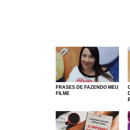
Por isso, convidamos vo
eles antigos ou co
literatura? Basta naveg
tem problema, temos tre
nossas dicas e decidir qu
Assim como existem liv
sobre a história e cultu
para reler suas palav
Qualquer que seja a
FRASES DE FAZENDO MEU
FILME