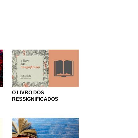
autores nacionais, sejam
 clássicos da nossa
ivros mais recentes, não
 para ler, pode conferir
de ficção ou de crônicas,
s gêneros. Aprenda mais
arque nessa leitura. Seja
 nunca esperou gostar.
para você. Vamos lá?
O LIVRO DOS
RESSIGNIFICADOS