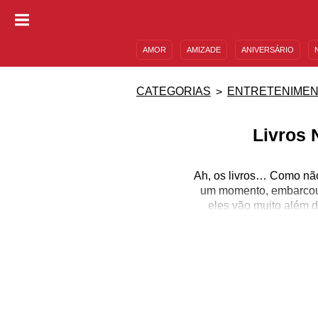
AMOR
AMIZADE
ANIVERSÁRIO
DESCULPAS
MENSAGENS E FRASES
CATEGORIAS
ENTRETENIME
Livros 
Ah, os livros… Como não
um momento, embarcou n
eles vão muito além d
nunca pensamos antes. 
fatos
A leitura não é um hábit
pensando nisso que 
melhores livros 