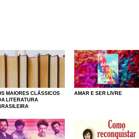
cê a conhecer mais sobre a vida e a obra dos mais aclamados 
ntemporâneos. Quer se entreter com frases e trechos de grandes
ar entre as páginas e encontrar o seu favorito. Se você prefere l
chos destes também por aqui. Se está em busca de um livro novo
ais novas aquisições logo farão parte da sua prateleira. Livros 
comédia ou fatos reais, romances ou histórias em quadrinhos.
ros para todos os gostos, dedicamos páginas aos mais variado
ra brasileira por meio da literatura. Encante-se, inspire-se, emb
ras favoritas ou dar uma chance àquele livro ou autor que você
 sua intenção, temos certeza que tem algo aqui que é perfeito 
OS MAIORES CLÁSSICOS
AMAR E SER LIVRE
DA LITERATURA
BRASILEIRA