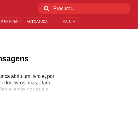
 FEMININO
AUTOAJUDA
MAIS
ensagens
ca abriu um livro e, por
dos livros, mas, claro,
tões e temas nos quais
ade e podem nos revelar
elhor.
rte do nosso cotidiano. É
 pouco mais sobre os
e ser valorizada.