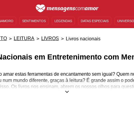
NAMORO
SENTIMENTOS
LEGENDAS
DATAS ESPECIAIS
UNIVERSO
MENSAGENS DE ANIVERSÁRIO
ENTRETENIMENTO
FAMOSOS
BÍBLIA
NTO
LEITURA
LIVROS
Livros nacionais
Nacionais em Entretenimento com M
 amar estas ferramentas de encantamento sem igual? Quem nun
um mundo diferente, graças à leitura? É grande assim o poder 
isso. Os livros nos ensinam, abrem os nossos olhos para ques
Eles dão asas a nossa imaginação, incentivam nossa criativid
 sobre o passado que nos ajudam a construir um futuro ainda m
o que deva ser cultivado apenas na escola: ele merece fazer pa
preparamos as páginas a seguir, onde você pode aprender um
nacionais. A literatura brasileira é riquíssima e, portanto, merec