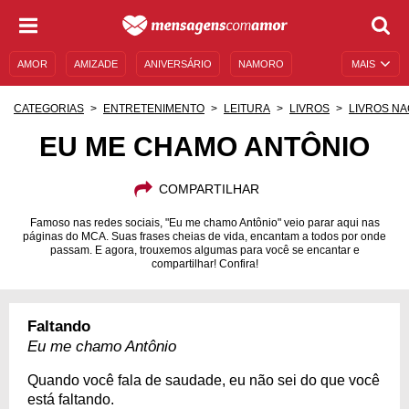
AMOR
AMIZADE
ANIVERSÁRIO
NAMORO
MAIS
SENTIMENTOS
LEGENDAS
DATAS ESPECIAIS
CATEGORIAS
ENTRETENIMENTO
LEITURA
LIVROS
LIVROS NA
UNIVERSO FEMININO
AUTOAJUDA
DESCULPAS
EU ME CHAMO ANTÔNIO
MENSAGENS E FRASES
MENSAGENS DE ANIVERSÁRIO
COMPARTILHAR
ENTRETENIMENTO
FAMOSOS
BÍBLIA
Famoso nas redes sociais, "Eu me chamo Antônio" veio parar aqui nas
páginas do MCA. Suas frases cheias de vida, encantam a todos por onde
passam. E agora, trouxemos algumas para você se encantar e
compartilhar! Confira!
Faltando
Eu me chamo Antônio
Quando você fala de saudade, eu não sei do que você
está faltando.