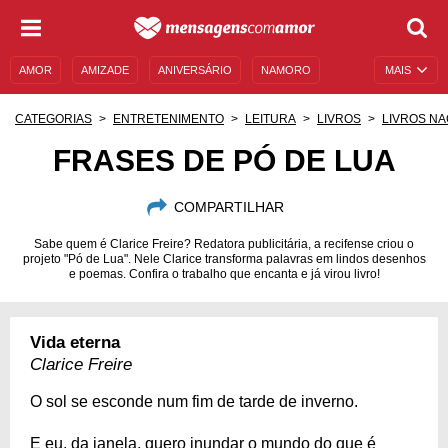
AMOR
AMIZADE
ANIVERSÁRIO
NAMORO
MAIS
SENTIMENTOS
LEGENDAS
DATAS ESPECIAIS
CATEGORIAS
ENTRETENIMENTO
LEITURA
LIVROS
LIVROS NA
UNIVERSO FEMININO
AUTOAJUDA
DESCULPAS
FRASES DE PÓ DE LUA
MENSAGENS E FRASES
MENSAGENS DE ANIVERSÁRIO
COMPARTILHAR
ENTRETENIMENTO
FAMOSOS
BÍBLIA
Sabe quem é Clarice Freire? Redatora publicitária, a recifense criou o
projeto "Pó de Lua". Nele Clarice transforma palavras em lindos desenhos
e poemas. Confira o trabalho que encanta e já virou livro!
Vida eterna
Clarice Freire
O sol se esconde num fim de tarde de inverno.
E eu, da janela, quero inundar o mundo do que é