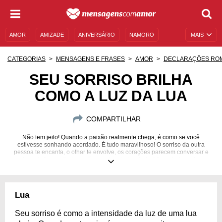
AMOR
AMIZADE
ANIVERSÁRIO
NAMORO
MAIS
SENTIMENTOS
LEGENDAS
DATAS ESPECIAIS
CATEGORIAS
MENSAGENS E FRASES
AMOR
DECLARAÇÕES RO
UNIVERSO FEMININO
AUTOAJUDA
DESCULPAS
SEU SORRISO BRILHA
COMO A LUZ DA LUA
MENSAGENS E FRASES
MENSAGENS DE ANIVERSÁRIO
ENTRETENIMENTO
FAMOSOS
BÍBLIA
COMPARTILHAR
Não tem jeito! Quando a paixão realmente chega, é como se você
estivesse sonhando acordado. É tudo maravilhoso! O sorriso da outra
pessoa te encanta, o olhar te envolve, os corações parecem conversar e
nada mais faz sentindo, a não ser viver lado a lado. Viva a beleza desse
sentimento!
Lua
Seu sorriso é como a intensidade da luz de uma lua