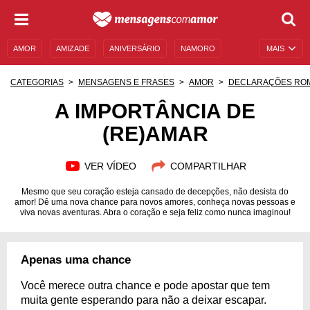
AMOR
AMIZADE
ANIVERSÁRIO
NAMORO
MAIS
SENTIMENTOS
LEGENDAS
DATAS ESPECIAIS
CATEGORIAS
MENSAGENS E FRASES
AMOR
DECLARAÇÕES RO
UNIVERSO FEMININO
AUTOAJUDA
DESCULPAS
A IMPORTÂNCIA DE
(RE)AMAR
MENSAGENS E FRASES
MENSAGENS DE ANIVERSÁRIO
ENTRETENIMENTO
FAMOSOS
BÍBLIA
VER VÍDEO
COMPARTILHAR
Mesmo que seu coração esteja cansado de decepções, não desista do
amor! Dê uma nova chance para novos amores, conheça novas pessoas e
viva novas aventuras. Abra o coração e seja feliz como nunca imaginou!
Apenas uma chance
Você merece outra chance e pode apostar que tem
muita gente esperando para não a deixar escapar.