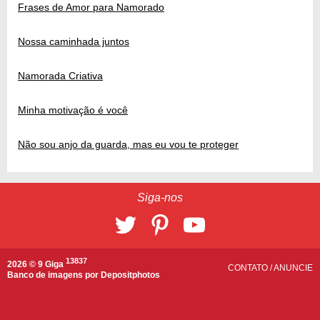
Frases de Amor para Namorado
Nossa caminhada juntos
Namorada Criativa
Minha motivação é você
Não sou anjo da guarda, mas eu vou te proteger
Siga-nos
13837
2026 © 9 Giga
CONTATO
/
ANUNCIE
Banco de imagens por
Depositphotos