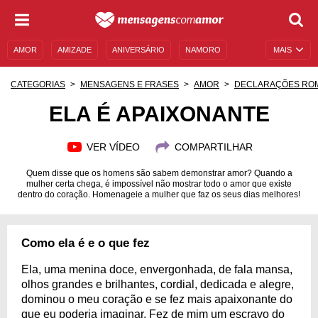
AMOR
AMIZADE
ANIVERSÁRIO
NAMORO
MAIS
SENTIMENTOS
LEGENDAS
DATAS ESPECIAIS
CATEGORIAS
MENSAGENS E FRASES
AMOR
DECLARAÇÕES RO
UNIVERSO FEMININO
AUTOAJUDA
DESCULPAS
ELA É APAIXONANTE
MENSAGENS E FRASES
MENSAGENS DE ANIVERSÁRIO
VER VÍDEO
COMPARTILHAR
ENTRETENIMENTO
FAMOSOS
BÍBLIA
Quem disse que os homens são sabem demonstrar amor? Quando a
mulher certa chega, é impossível não mostrar todo o amor que existe
dentro do coração. Homenageie a mulher que faz os seus dias melhores!
Como ela é e o que fez
Ela, uma menina doce, envergonhada, de fala mansa,
olhos grandes e brilhantes, cordial, dedicada e alegre,
dominou o meu coração e se fez mais apaixonante do
que eu poderia imaginar. Fez de mim um escravo do