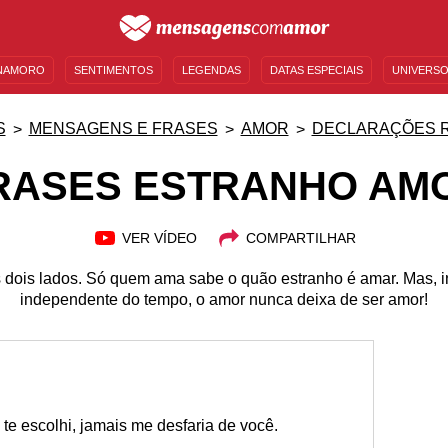
NAMORO
SENTIMENTOS
LEGENDAS
DATAS ESPECIAIS
UNIVERSO
MENSAGENS DE ANIVERSÁRIO
ENTRETENIMENTO
FAMOSOS
BÍBLIA
S
MENSAGENS E FRASES
AMOR
DECLARAÇÕES 
RASES ESTRANHO AM
VER VÍDEO
COMPARTILHAR
 dois lados. Só quem ama sabe o quão estranho é amar. Mas, i
independente do tempo, o amor nunca deixa de ser amor!
u te escolhi, jamais me desfaria de você.