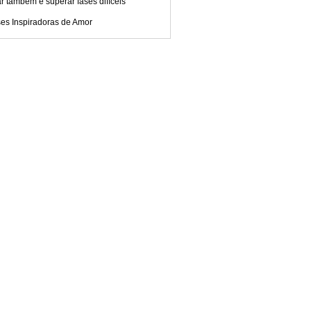
 também é superar fases difíceis
ses Inspiradoras de Amor