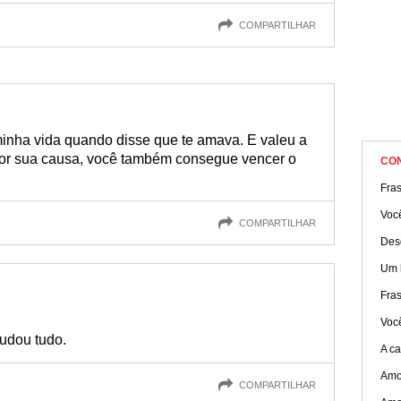
COMPARTILHAR
minha vida quando disse que te amava. E valeu a
or sua causa, você também consegue vencer o
CO
Fra
Você
COMPARTILHAR
Desd
Um 
Fra
Você
mudou tudo.
A c
Amo
COMPARTILHAR