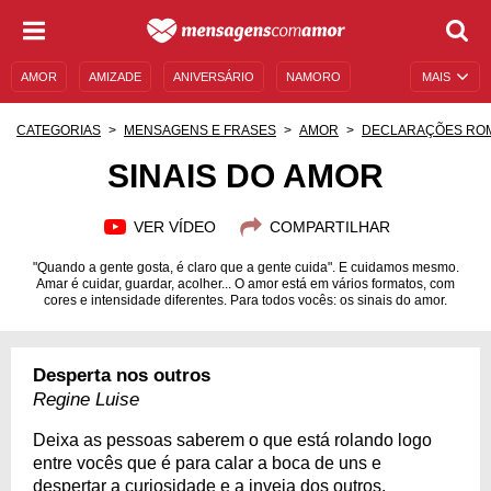
AMOR
AMIZADE
ANIVERSÁRIO
NAMORO
MAIS
SENTIMENTOS
LEGENDAS
DATAS ESPECIAIS
CATEGORIAS
MENSAGENS E FRASES
AMOR
DECLARAÇÕES RO
UNIVERSO FEMININO
AUTOAJUDA
DESCULPAS
SINAIS DO AMOR
MENSAGENS E FRASES
MENSAGENS DE ANIVERSÁRIO
VER VÍDEO
COMPARTILHAR
ENTRETENIMENTO
FAMOSOS
BÍBLIA
"Quando a gente gosta, é claro que a gente cuida". E cuidamos mesmo.
Amar é cuidar, guardar, acolher... O amor está em vários formatos, com
cores e intensidade diferentes. Para todos vocês: os sinais do amor.
Desperta nos outros
Regine Luise
Deixa as pessoas saberem o que está rolando logo
entre vocês que é para calar a boca de uns e
despertar a curiosidade e a inveja dos outros.