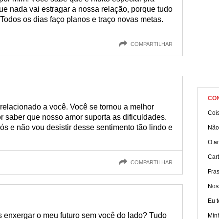
e nada vai estragar a nossa relação, porque tudo
Todos os dias faço planos e traço novas metas.
COMPARTILHAR
CO
 relacionado a você. Você se tornou a melhor
Coi
por saber que nosso amor suporta as dificuldades.
ós e não vou desistir desse sentimento tão lindo e
Não 
O a
Car
COMPARTILHAR
Fra
Nos
Eu 
 enxergar o meu futuro sem você do lado? Tudo
Min