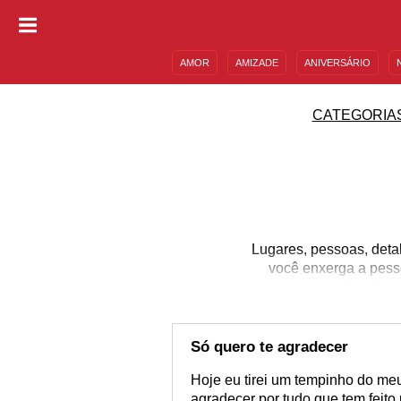
AMOR
AMIZADE
ANIVERSÁRIO
DESCULPAS
MENSAGENS E FRASES
CATEGORIA
Lugares, pessoas, deta
você enxerga a pess
enviando m
Só quero te agradecer
Hoje eu tirei um tempinho do m
agradecer por tudo que tem feito