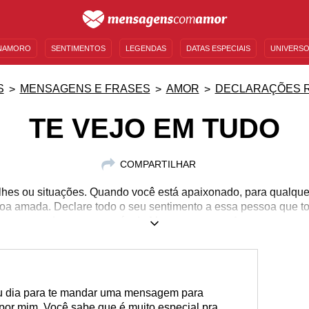
NAMORO
SENTIMENTOS
LEGENDAS
DATAS ESPECIAIS
UNIVERSO
MENSAGENS DE ANIVERSÁRIO
ENTRETENIMENTO
FAMOSOS
BÍBLIA
S
MENSAGENS E FRASES
AMOR
DECLARAÇÕES 
TE VEJO EM TUDO
COMPARTILHAR
lhes ou situações. Quando você está apaixonado, para qualque
oa amada. Declare todo o seu sentimento a essa pessoa que tor
ensagens de amor que nós do Mensagens com Amor separamos
eu dia para te mandar uma mensagem para
 por mim. Você sabe que é muito especial pra