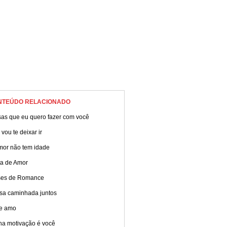
NTEÚDO RELACIONADO
sas que eu quero fazer com você
vou te deixar ir
mor não tem idade
ta de Amor
ses de Romance
sa caminhada juntos
te amo
ha motivação é você