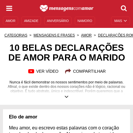
AMOR
AMIZADE
ANIVERSÁRIO
NAMORO
MAIS
SENTIMENTOS
LEGENDAS
DATAS ESPECIAIS
CATEGORIAS
MENSAGENS E FRASES
AMOR
DECLARAÇÕES RO
UNIVERSO FEMININO
AUTOAJUDA
DESCULPAS
10 BELAS DECLARAÇÕES
DE AMOR PARA O MARIDO
MENSAGENS E FRASES
MENSAGENS DE ANIVERSÁRIO
ENTRETENIMENTO
FAMOSOS
BÍBLIA
VER VÍDEO
COMPARTILHAR
Nunca é fácil demonstrar os nossos sentimentos por meio de palavras.
Afinal, o que existe dentro dos nossos corações não é lógico, racional ou
objetivo. É tudo abstrato, único e indescritível. Porém queremos que a
outra pessoa, que é o alvo dos nossos sentimentos, saiba o quanto ela é
amada e querida. E como podemos fazer isso, senão com mensagens?
Então, se você tem dificuldade para dizer o quanto ama seu homem, por
mais feliz que ele te faça, escolha uma destas 10 belas declarações de
amor para o marido. Faça com que ele se emocione com palavras de
Elo de amor
carinho, amizade, respeito e muita admiração. Ele vai te amar ainda mais!
Meu amor, eu escrevo estas palavras com o coração