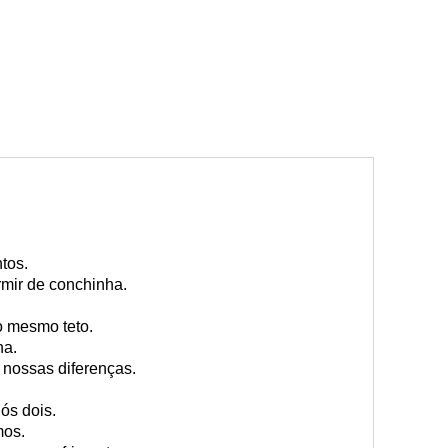
tos.
rmir de conchinha.
o mesmo teto.
na.
nossas diferenças.
ós dois.
mos.