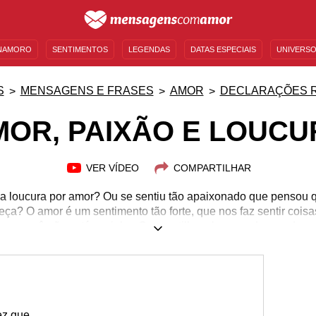
NAMORO
SENTIMENTOS
LEGENDAS
DATAS ESPECIAIS
UNIVERSO
MENSAGENS DE ANIVERSÁRIO
ENTRETENIMENTO
FAMOSOS
BÍBLIA
S
MENSAGENS E FRASES
AMOR
DECLARAÇÕES 
MOR, PAIXÃO E LOUCU
VER VÍDEO
COMPARTILHAR
 loucura por amor? Ou se sentiu tão apaixonado que pensou q
ça? O amor é um sentimento tão forte, que nos faz sentir coi
você não está sozinho. Compartilhe a loucura de amar!
ez que