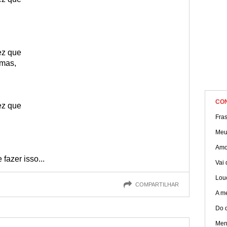
ez que
emas,
CO
ez que
Fras
Meu
Amo
fazer isso...
Vai 
Lou
COMPARTILHAR
A m
Do 
Men