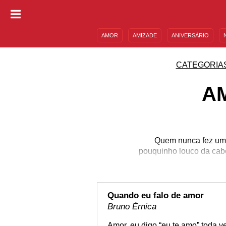
AMOR
AMIZADE
ANIVERSÁRIO
DESCULPAS
MENSAGENS E FRASES
CATEGORIA
A
Quem nunca fez uma
pouquinho louco da cabe
Quando eu falo de amor
Bruno Érnica
Amor, eu digo “eu te amo” toda v