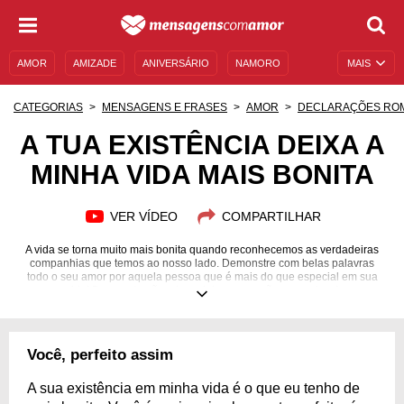
AMOR
AMIZADE
ANIVERSÁRIO
NAMORO
MAIS
SENTIMENTOS
LEGENDAS
DATAS ESPECIAIS
CATEGORIAS
MENSAGENS E FRASES
AMOR
DECLARAÇÕES RO
UNIVERSO FEMININO
AUTOAJUDA
DESCULPAS
A TUA EXISTÊNCIA DEIXA A
MINHA VIDA MAIS BONITA
MENSAGENS E FRASES
MENSAGENS DE ANIVERSÁRIO
ENTRETENIMENTO
FAMOSOS
BÍBLIA
VER VÍDEO
COMPARTILHAR
A vida se torna muito mais bonita quando reconhecemos as verdadeiras
companhias que temos ao nosso lado. Demonstre com belas palavras
todo o seu amor por aquela pessoa que é mais do que especial em sua
vida! Demonstrações de carinho nunca são excessivas!
Você, perfeito assim
A sua existência em minha vida é o que eu tenho de