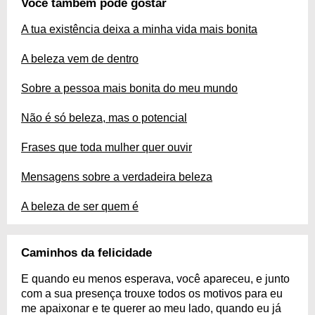
Você também pode gostar
A tua existência deixa a minha vida mais bonita
A beleza vem de dentro
Sobre a pessoa mais bonita do meu mundo
Não é só beleza, mas o potencial
Frases que toda mulher quer ouvir
Mensagens sobre a verdadeira beleza
A beleza de ser quem é
Caminhos da felicidade
E quando eu menos esperava, você apareceu, e junto
com a sua presença trouxe todos os motivos para eu
me apaixonar e te querer ao meu lado, quando eu já