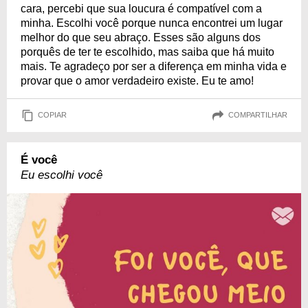
cara, percebi que sua loucura é compatível com a
minha. Escolhi você porque nunca encontrei um lugar
melhor do que seu abraço. Esses são alguns dos
porquês de ter te escolhido, mas saiba que há muito
mais. Te agradeço por ser a diferença em minha vida e
provar que o amor verdadeiro existe. Eu te amo!
COPIAR
COMPARTILHAR
É você
Eu escolhi você