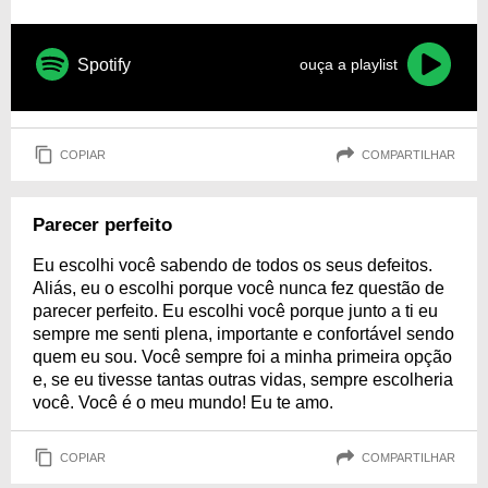
Spotify
ouça a playlist
COPIAR
COMPARTILHAR
Parecer perfeito
Eu escolhi você sabendo de todos os seus defeitos.
Aliás, eu o escolhi porque você nunca fez questão de
parecer perfeito. Eu escolhi você porque junto a ti eu
sempre me senti plena, importante e confortável sendo
quem eu sou. Você sempre foi a minha primeira opção
e, se eu tivesse tantas outras vidas, sempre escolheria
você. Você é o meu mundo! Eu te amo.
COPIAR
COMPARTILHAR