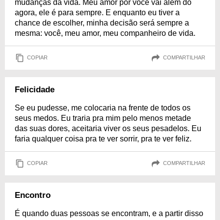
mudanças da vida. Meu amor por você vai além do
agora, ele é para sempre. E enquanto eu tiver a
chance de escolher, minha decisão será sempre a
mesma: você, meu amor, meu companheiro de vida.
COPIAR
COMPARTILHAR
Felicidade
Se eu pudesse, me colocaria na frente de todos os
seus medos. Eu traria pra mim pelo menos metade
das suas dores, aceitaria viver os seus pesadelos. Eu
faria qualquer coisa pra te ver sorrir, pra te ver feliz.
COPIAR
COMPARTILHAR
Encontro
É quando duas pessoas se encontram, e a partir disso