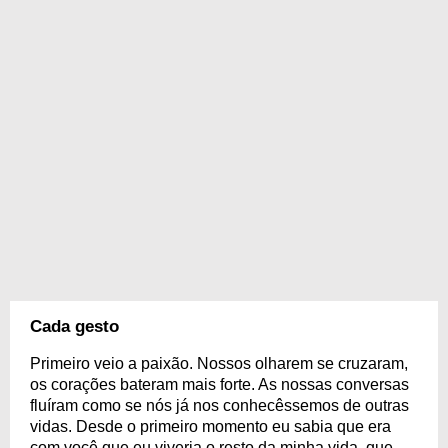
Cada gesto
Primeiro veio a paixão. Nossos olharem se cruzaram,
os corações bateram mais forte. As nossas conversas
fluíram como se nós já nos conhecêssemos de outras
vidas. Desde o primeiro momento eu sabia que era
com você que eu viveria o resto da minha vida, que