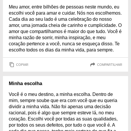
Meu amor, entre bilhões de pessoas neste mundo, eu
escolhi você para amar e cuidar. Nós nos escolhemos.
Cada dia ao seu lado é uma celebração do nosso
amor, uma jornada cheia de carinho e cumplicidade. O
amor que compartilhamos é maior do que tudo. Você é
minha razão de sorrir, minha inspiração, e meu
coração pertence a você, nunca se esqueça disso. Te
escolho todos os dias da minha vida, para sempre.
COPIAR
COMPARTILHAR
Minha escolha
Você é o meu destino, a minha escolha. Dentro de
mim, sempre soube que era com você que eu queria
dividir a minha vida. Não foi apenas uma decisão
racional, pois é algo que sempre esteve lá, no meu
coração. Escolhi você por todas as suas qualidades,
por todos os seus defeitos, por tudo o que você é. A