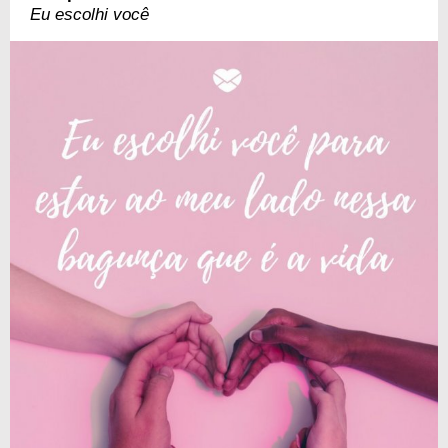
Eu escolhi você