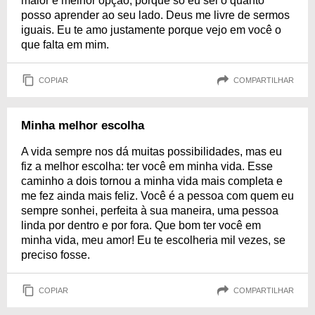
maior e melhor opção, porque só eu sei o quanto
posso aprender ao seu lado. Deus me livre de sermos
iguais. Eu te amo justamente porque vejo em você o
que falta em mim.
COPIAR
COMPARTILHAR
Minha melhor escolha
A vida sempre nos dá muitas possibilidades, mas eu
fiz a melhor escolha: ter você em minha vida. Esse
caminho a dois tornou a minha vida mais completa e
me fez ainda mais feliz. Você é a pessoa com quem eu
sempre sonhei, perfeita à sua maneira, uma pessoa
linda por dentro e por fora. Que bom ter você em
minha vida, meu amor! Eu te escolheria mil vezes, se
preciso fosse.
COPIAR
COMPARTILHAR