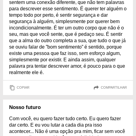
sentem uma conexão diferente, que não tem palavras
para descrever esse sentimento. É querer ter alguém o
tempo todo por perto, é sentir segurança e dar
segurança à alguém, simplesmente por querer bem
incondicionalmente. É ter um outro corpo que não é o
seu, mas que você sente, que é pedaço seu. É sentir
que a alma do outro completa a sua, que tudo o que já
se ouviu falar de ”bom sentimento” é sentido, porque
existe uma pessoa que faz isso, sem esforço algum,
simplesmente por existir. E ainda assim, qualquer
palavra pra tentar descrever amor, é pouco para o que
realmente ele é.
COPIAR
COMPARTILHAR
Nosso futuro
Com você, eu quero fazer tudo certo. Eu quero fazer
dar certo. E eu vou lutar a cada dia pra isso
acontecer... Não é uma opção pra mim, ficar sem você