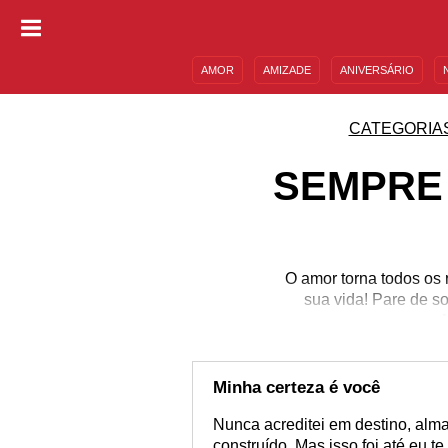
AMOR
AMIZADE
ANIVERSÁRIO
DESCULPAS
MENSAGENS E FRASES
CATEGORIA
SEMPRE
O amor torna todos os
sua vida! Pare de s
A
Minha certeza é você
Nunca acreditei em destino, alm
construído. Mas isso foi até eu 