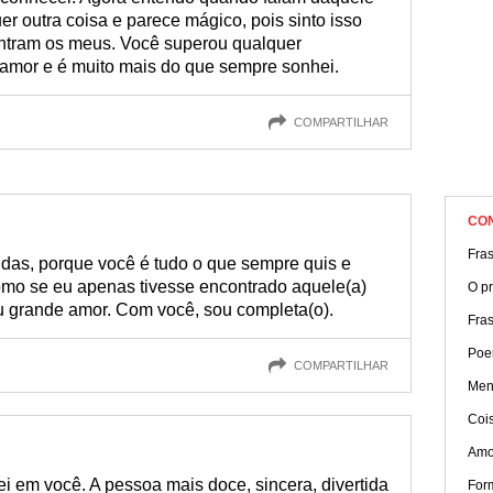
er outra coisa e parece mágico, pois sinto isso
ontram os meus. Você superou qualquer
 amor e é muito mais do que sempre sonhei.
COMPARTILHAR
CO
Fras
idas, porque você é tudo o que sempre quis e
como se eu apenas tivesse encontrado aquele(a)
O p
u grande amor. Com você, sou completa(o).
Fra
Poe
COMPARTILHAR
Men
Coi
Amo
i em você. A pessoa mais doce, sincera, divertida
For