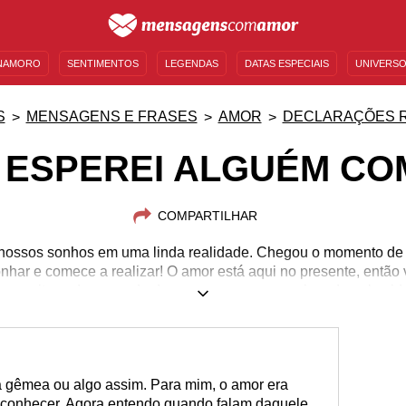
NAMORO
SENTIMENTOS
LEGENDAS
DATAS ESPECIAIS
UNIVERSO
MENSAGENS DE ANIVERSÁRIO
ENTRETENIMENTO
FAMOSOS
BÍBLIA
S
MENSAGENS E FRASES
AMOR
DECLARAÇÕES 
 ESPEREI ALGUÉM CO
COMPARTILHAR
 nossos sonhos em uma linda realidade. Chegou o momento de 
onhar e comece a realizar! O amor está aqui no presente, então 
proveite cada segundo desse romance proporcionado pela vid
a gêmea ou algo assim. Para mim, o amor era
te conhecer. Agora entendo quando falam daquele