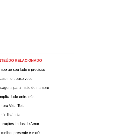
NTEÚDO RELACIONADO
empo ao seu lado é precioso
caso me trouxe você
sagens para início de namoro
mplicidade entre nós
r pra Vida Toda
 à distância
larações lindas de Amor
 melhor presente é você