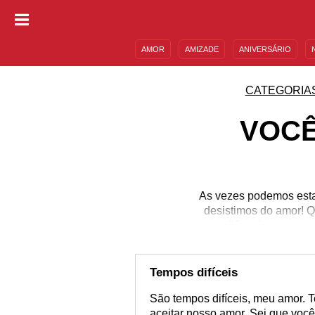
AMOR
AMIZADE
ANIVERSÁRIO
DESCULPAS
MENSAGENS E FRASES
CATEGORIA
VOCÊ
As vezes podemos esta
desistimos do amor! 
dificuldades em n
Tempos difíceis
São tempos difíceis, meu amor. 
aceitar nosso amor. Sei que voc