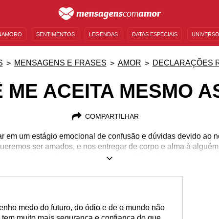
NAMORO
SENTIMENTOS
LEGENDAS
DATAS ESPECIAIS
UNIVERSO
MENSAGENS DE ANIVERSÁRIO
ENTRETENIMENTO
FAMOSOS
BÍBLIA
S
MENSAGENS E FRASES
AMOR
DECLARAÇÕES 
 ME ACEITA MESMO A
COMPARTILHAR
r em um estágio emocional de confusão e dúvidas devido ao 
Queremos ser amados, e nos entregar de corpo e alma à alguém
os entender, podemos tentar esclarecer! Mande essas declaraç
Tenho medo do futuro, do ódio e de o mundo não
ê tem muito mais segurança e confiança do que