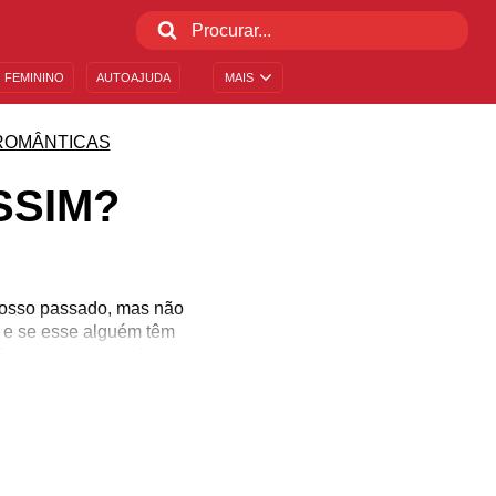
 FEMININO
AUTOAJUDA
MAIS
ROMÂNTICAS
SSIM?
nosso passado, mas não
 e se esse alguém têm
ões e se expresse!