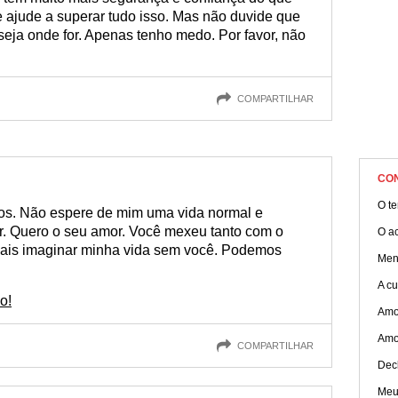
 ajude a superar tudo isso. Mas não duvide que
seja onde for. Apenas tenho medo. Por favor, não
COMPARTILHAR
CO
O t
os. Não espere de mim uma vida normal e
or. Quero o seu amor. Você mexeu tanto com o
O a
ais imaginar minha vida sem você. Podemos
Men
A cu
o!
Amo
Amor
COMPARTILHAR
Dec
Meu