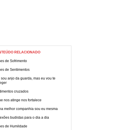
NTEÚDO RELACIONADO
ses de Sofrimento
ses de Sentimentos
 sou anjo da guarda, mas eu vou te
eger
timentos cruzados
e nos atinge nos fortalece
ha melhor companhia sou eu mesma
exões budistas para o dia a dia
ses de Humildade