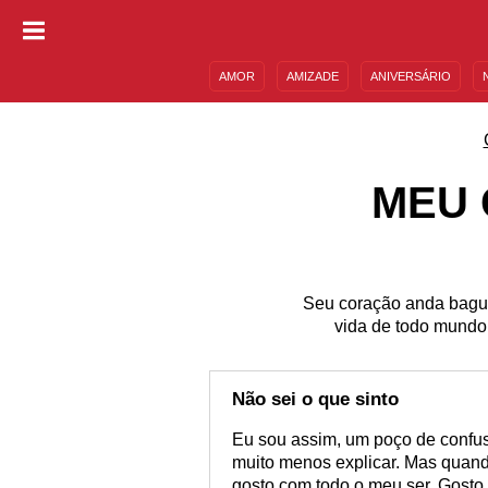
AMOR
AMIZADE
ANIVERSÁRIO
DESCULPAS
MENSAGENS E FRASES
MEU 
Seu coração anda bagu
vida de todo mundo
Não sei o que sinto
Eu sou assim, um poço de confus
muito menos explicar. Mas quand
gosto com todo o meu ser. Gosto d