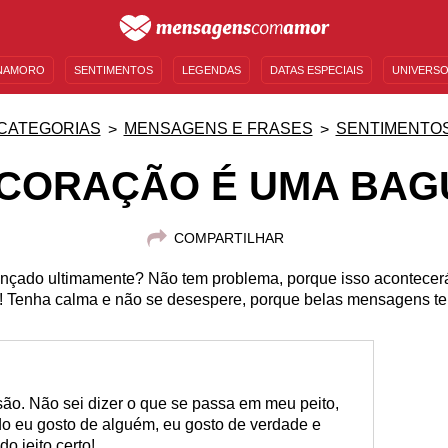
NAMORO
SENTIMENTOS
LEGENDAS
DATAS ESPECIAIS
UNIVERSO
MENSAGENS DE ANIVERSÁRIO
ENTRETENIMENTO
FAMOSOS
BÍBLIA
CATEGORIAS
MENSAGENS E FRASES
SENTIMENTO
CORAÇÃO É UMA BA
COMPARTILHAR
nçado ultimamente? Não tem problema, porque isso acontece
! Tenha calma e não se desespere, porque belas mensagens te 
ão. Não sei dizer o que se passa em meu peito,
o eu gosto de alguém, eu gosto de verdade e
o jeito certo!