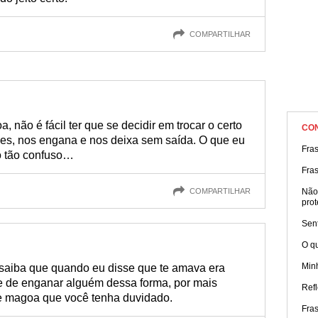
COMPARTILHAR
, não é fácil ter que se decidir em trocar o certo
CO
zes, nos engana e nos deixa sem saída. O que eu
Fra
do tão confuso…
Fra
COMPARTILHAR
Não
prot
Sen
O qu
Min
saiba que quando eu disse que te amava era
e de enganar alguém dessa forma, por mais
Refl
me magoa que você tenha duvidado.
Fra