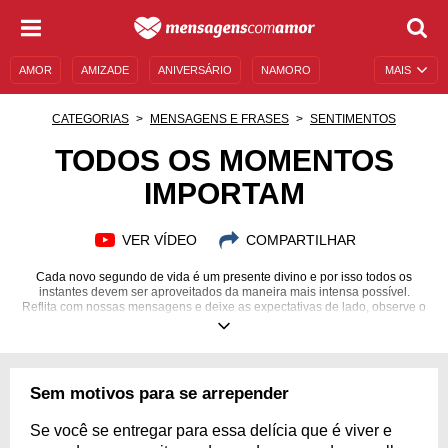
AMOR
AMIZADE
ANIVERSÁRIO
NAMORO
MAIS
SENTIMENTOS
LEGENDAS
DATAS ESPECIAIS
CATEGORIAS
MENSAGENS E FRASES
SENTIMENTOS
UNIVERSO FEMININO
AUTOAJUDA
DESCULPAS
TODOS OS MOMENTOS
IMPORTAM
MENSAGENS E FRASES
MENSAGENS DE ANIVERSÁRIO
ENTRETENIMENTO
FAMOSOS
BÍBLIA
VER VÍDEO
COMPARTILHAR
Cada novo segundo de vida é um presente divino e por isso todos os
instantes devem ser aproveitados da maneira mais intensa possível.
Reflita com nossas mensagens e deixe as expectativas de lado, observe o
agora com ternura e entregue-se ao momento!
Sem motivos para se arrepender
Se você se entregar para essa delícia que é viver e