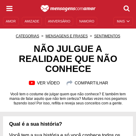
AMOR
AMIZADE
ANIVERSÁRIO
NAMORO
MAIS
SENTIMENTOS
LEGENDAS
DATAS ESPECIAIS
CATEGORIAS
MENSAGENS E FRASES
SENTIMENTOS
UNIVERSO FEMININO
AUTOAJUDA
DESCULPAS
NÃO JULGUE A
REALIDADE QUE NÃO
MENSAGENS E FRASES
MENSAGENS DE ANIVERSÁRIO
CONHECE
ENTRETENIMENTO
FAMOSOS
BÍBLIA
VER VÍDEO
COMPARTILHAR
Você tem o costume de julgar quem que não conhece? E também tem
mania de falar aquilo que não tem certeza? Muitas vezes nos pegamos
fazendo isso! Por isso, reflita e reveja seus conceitos com a gente.
Qual é a sua história?
Você tem a sua história e só você conhece todos os