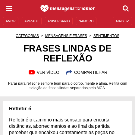
AMOR
AMIZADE
ANIVERSÁRIO
NAMORO
MAIS
SENTIMENTOS
LEGENDAS
DATAS ESPECIAIS
CATEGORIAS
MENSAGENS E FRASES
SENTIMENTOS
UNIVERSO FEMININO
AUTOAJUDA
DESCULPAS
FRASES LINDAS DE
REFLEXÃO
MENSAGENS E FRASES
MENSAGENS DE ANIVERSÁRIO
ENTRETENIMENTO
FAMOSOS
BÍBLIA
VER VÍDEO
COMPARTILHAR
Parar para refletir é sempre bom para o corpo, mente e alma. Reflita com
seleção de frases lindas separadas pelo MCA.
Refletir é...
Refletir é o caminho mais sensato para encurtar
distâncias, aborrecimentos e ao final da partida
perceber que encaixou corretamente as peças no