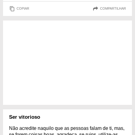
COPIAR
COMPARTILHAR
Ser vitorioso
Não acredite naquilo que as pessoas falam de ti, mas,
se forem coisas boas, agradeça, se ruins, utilize-as