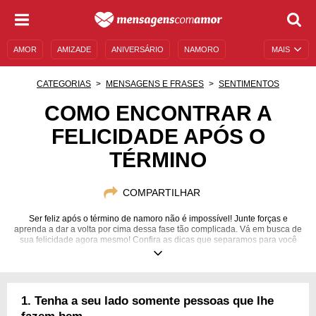
AMOR
AMIZADE
ANIVERSÁRIO
NAMORO
MAIS
SENTIMENTOS
LEGENDAS
DATAS ESPECIAIS
CATEGORIAS
MENSAGENS E FRASES
SENTIMENTOS
UNIVERSO FEMININO
AUTOAJUDA
DESCULPAS
COMO ENCONTRAR A
FELICIDADE APÓS O
MENSAGENS E FRASES
MENSAGENS DE ANIVERSÁRIO
TÉRMINO
ENTRETENIMENTO
FAMOSOS
BÍBLIA
COMPARTILHAR
Ser feliz após o término de namoro não é impossível! Junte forças e
aprenda a dar a volta por cima dessa fase tão complicada. Vá em busca de
sua felicidade agora mesmo! Confira as dicas que separamos para você
superar o fim de seu relacionamento.
1. Tenha a seu lado somente pessoas que lhe