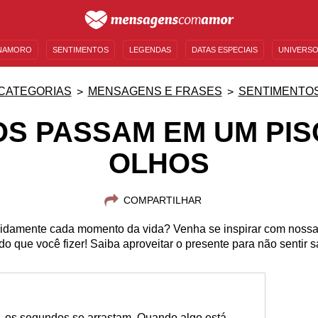
NAMORO
SENTIMENTOS
LEGENDAS
DATAS ESPECIAIS
UNIVERSO
MENSAGENS DE ANIVERSÁRIO
ENTRETENIMENTO
FAMOSOS
BÍBLIA
CATEGORIAS
MENSAGENS E FRASES
SENTIMENTO
OS PASSAM EM UM PIS
OLHOS
COMPARTILHAR
vidamente cada momento da vida? Venha se inspirar com nos
o que você fizer! Saiba aproveitar o presente para não sentir 
, os segundos se arrastam. Quando algo está