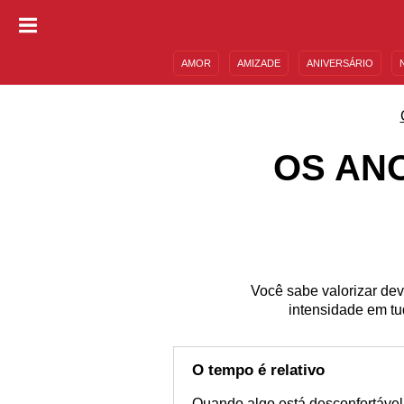
AMOR
AMIZADE
ANIVERSÁRIO
DESCULPAS
MENSAGENS E FRASES
OS AN
Você sabe valorizar de
intensidade em tud
O tempo é relativo
Quando algo está desconfortável