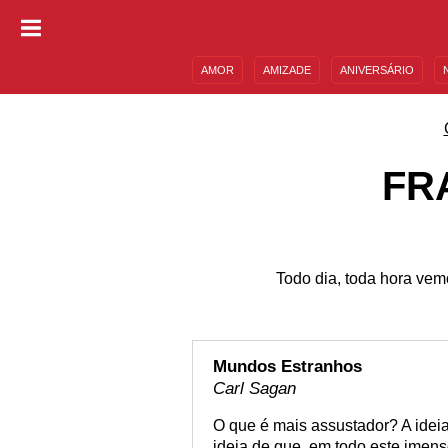
AMOR
AMIZADE
ANIVERSÁRIO
DESCULPAS
MENSAGENS E FRASES
FR
Todo dia, toda hora vem
Mundos Estranhos
Carl Sagan
O que é mais assustador? A ideia
ideia de que, em todo este imen