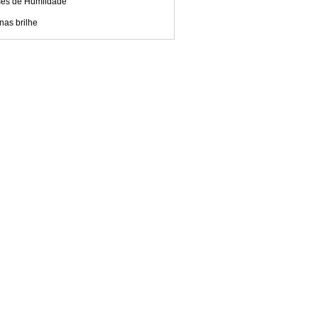
ses de Humildade
nas brilhe