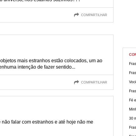
COMPARTILHAR
CO
objetos mais estranhos estão colocados, um ao
Fra
nhuma intenção de fazer sentido...
Fras
Você
COMPARTILHAR
Fra
Fé e
Min
30 
 não falar com estranhos e até hoje não me
Fras