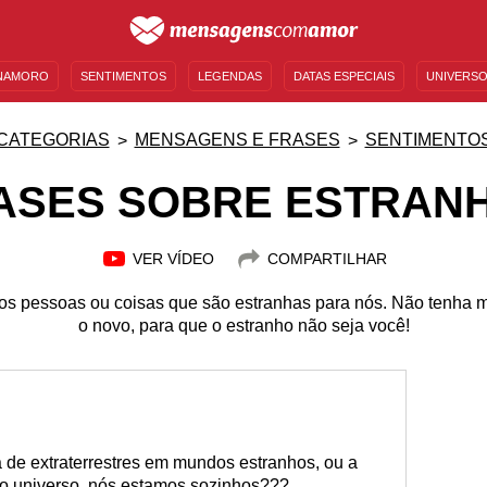
NAMORO
SENTIMENTOS
LEGENDAS
DATAS ESPECIAIS
UNIVERSO
MENSAGENS DE ANIVERSÁRIO
ENTRETENIMENTO
FAMOSOS
BÍBLIA
CATEGORIAS
MENSAGENS E FRASES
SENTIMENTO
ASES SOBRE ESTRAN
VER VÍDEO
COMPARTILHAR
os pessoas ou coisas que são estranhas para nós. Não tenha 
o novo, para que o estranho não seja você!
 de extraterrestres em mundos estranhos, ou a
so universo, nós estamos sozinhos???