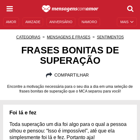
AMOR
AMIZADE
ANIVERSÁRIO
NAMORO
MAIS
SENTIMENTOS
LEGENDAS
DATAS ESPECIAIS
CATEGORIAS
MENSAGENS E FRASES
SENTIMENTOS
UNIVERSO FEMININO
AUTOAJUDA
DESCULPAS
FRASES BONITAS DE
SUPERAÇÃO
MENSAGENS E FRASES
MENSAGENS DE ANIVERSÁRIO
ENTRETENIMENTO
FAMOSOS
BÍBLIA
COMPARTILHAR
Encontre a motivação necessária para o seu dia a dia em uma seleção de
frases bonitas de superação que o MCA separou para você!
Foi lá e fez
Toda superação um dia foi algo para o qual a pessoa
olhou e pensou: “Isso é impossível”, até que ela
simplesmente foi lá e fez. Portanto aja!