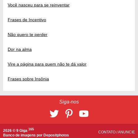
Você nasceu para se reinventar
Frases de Incentivo
Não quero te perder
Dor na alma
Vire a página para quem não te dá valor
Frases sobre Insônia
Siga-nos
165
2026 © 9 Giga
CONTATO
/
ANUNCIE
Banco de imagens por
Depositphotos