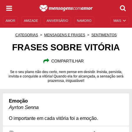
AMOR
AMIZADE
ANIVERSÁRIO
NAMORO
MAIS
SENTIMENTOS
LEGENDAS
DATAS ESPECIAIS
CATEGORIAS
MENSAGENS E FRASES
SENTIMENTOS
UNIVERSO FEMININO
AUTOAJUDA
DESCULPAS
FRASES SOBRE VITÓRIA
MENSAGENS E FRASES
MENSAGENS DE ANIVERSÁRIO
COMPARTILHAR
ENTRETENIMENTO
FAMOSOS
BÍBLIA
Se o seu plano não deu certo, nem pense em desistir. Insista, persista,
invista e conquiste a vitória! Quando ela for alcançada, a sensação será
prazerosa, inigualável!
Emoção
Ayrton Senna
O importante em cada vitória foi a emoção.