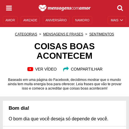
AMOR
AMIZADE
ANIVERSÁRIO
NAMORO
MAIS
SENTIMENTOS
LEGENDAS
DATAS ESPECIAIS
CATEGORIAS
MENSAGENS E FRASES
SENTIMENTOS
UNIVERSO FEMININO
AUTOAJUDA
DESCULPAS
COISAS BOAS
ACONTECEM
MENSAGENS E FRASES
MENSAGENS DE ANIVERSÁRIO
ENTRETENIMENTO
FAMOSOS
BÍBLIA
VER VÍDEO
COMPARTILHAR
Baseado em uma página do Facebook, decidimos mostrar que o mundo
ainda tem muita energia boa para oferecer. Leia frases que vão te provar
isso e comece a acreditar que coisas boas acontecem!
Bom dia!
O bom dia que você deseja só depende de você.