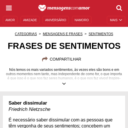
AMOR
AMIZADE
ANIVERSÁRIO
NAMORO
MAIS
SENTIMENTOS
LEGENDAS
DATAS ESPECIAIS
CATEGORIAS
MENSAGENS E FRASES
SENTIMENTOS
UNIVERSO FEMININO
AUTOAJUDA
DESCULPAS
FRASES DE SENTIMENTOS
MENSAGENS E FRASES
MENSAGENS DE ANIVERSÁRIO
COMPARTILHAR
ENTRETENIMENTO
FAMOSOS
BÍBLIA
Nós temos os mais variados sentimentos, às vezes eles são bons e em
outros momentos nem tanto, mas independente de como for, o que importa
é que isso é o que nos faz seres humanos, é o que nos faz vivos! Inspire-
se, emocione-se e expresse os seus sentimentos com a gente!
Saber dissimular
Friedrich Nietzsche
É necessário saber dissimular com as pessoas que
têm vergonha de seus sentimentos; concebem um