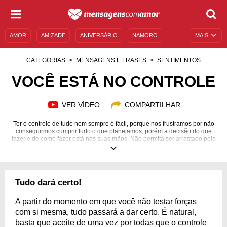
AMOR
AMIZADE
ANIVERSÁRIO
NAMORO
MAIS
SENTIMENTOS
LEGENDAS
DATAS ESPECIAIS
CATEGORIAS
MENSAGENS E FRASES
SENTIMENTOS
UNIVERSO FEMININO
AUTOAJUDA
DESCULPAS
VOCÊ ESTÁ NO CONTROLE
MENSAGENS E FRASES
MENSAGENS DE ANIVERSÁRIO
VER VÍDEO
COMPARTILHAR
ENTRETENIMENTO
FAMOSOS
BÍBLIA
Ter o controle de tudo nem sempre é fácil, porque nos frustramos por não
conseguirmos cumprir tudo o que planejamos, porém a decisão do que
fazer e de como fazer está nas suas mãos. Não permita ser arrastado pela
vida ou pelas atividades diárias. Viva intensamente, mas sempre com
qualidade!
Tudo dará certo!
A partir do momento em que você não testar forças
com si mesma, tudo passará a dar certo. É natural,
basta que aceite de uma vez por todas que o controle