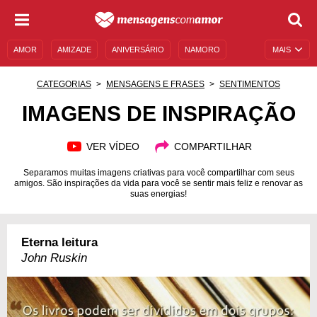
AMOR
AMIZADE
ANIVERSÁRIO
NAMORO
MAIS
SENTIMENTOS
LEGENDAS
DATAS ESPECIAIS
CATEGORIAS
MENSAGENS E FRASES
SENTIMENTOS
UNIVERSO FEMININO
AUTOAJUDA
DESCULPAS
IMAGENS DE INSPIRAÇÃO
MENSAGENS E FRASES
MENSAGENS DE ANIVERSÁRIO
VER VÍDEO
COMPARTILHAR
ENTRETENIMENTO
FAMOSOS
BÍBLIA
Separamos muitas imagens criativas para você compartilhar com seus
amigos. São inspirações da vida para você se sentir mais feliz e renovar as
suas energias!
Eterna leitura
John Ruskin