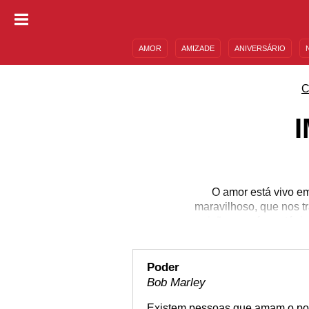
AMOR
AMIZADE
ANIVERSÁRIO
DESCULPAS
MENSAGENS E FRASES
C
O amor está vivo em
maravilhoso, que nos t
paixão, que é o estági
de passar o dia (e às 
Está apaixonado? Veja
gent
Poder
Bob Marley
Existem pessoas que amam o pod