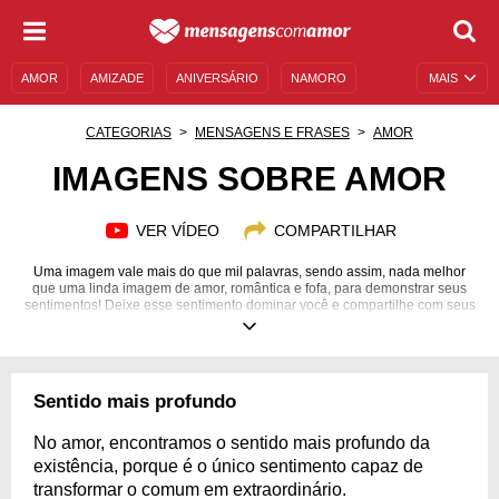
AMOR
AMIZADE
ANIVERSÁRIO
NAMORO
MAIS
SENTIMENTOS
LEGENDAS
DATAS ESPECIAIS
CATEGORIAS
MENSAGENS E FRASES
AMOR
UNIVERSO FEMININO
AUTOAJUDA
DESCULPAS
IMAGENS SOBRE AMOR
MENSAGENS E FRASES
MENSAGENS DE ANIVERSÁRIO
VER VÍDEO
COMPARTILHAR
ENTRETENIMENTO
FAMOSOS
BÍBLIA
Uma imagem vale mais do que mil palavras, sendo assim, nada melhor
que uma linda imagem de amor, romântica e fofa, para demonstrar seus
sentimentos! Deixe esse sentimento dominar você e compartilhe com seus
amigos, contatos e amores. Afinal, todo dia é dia para amar!
Sentido mais profundo
No amor, encontramos o sentido mais profundo da
existência, porque é o único sentimento capaz de
transformar o comum em extraordinário.