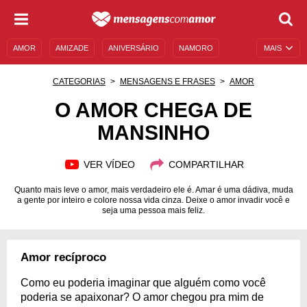
AMOR
AMIZADE
ANIVERSÁRIO
NAMORO
MAIS
SENTIMENTOS
LEGENDAS
DATAS ESPECIAIS
CATEGORIAS
MENSAGENS E FRASES
AMOR
UNIVERSO FEMININO
AUTOAJUDA
DESCULPAS
O AMOR CHEGA DE
MANSINHO
MENSAGENS E FRASES
MENSAGENS DE ANIVERSÁRIO
ENTRETENIMENTO
FAMOSOS
BÍBLIA
VER VÍDEO
COMPARTILHAR
Quanto mais leve o amor, mais verdadeiro ele é. Amar é uma dádiva, muda
a gente por inteiro e colore nossa vida cinza. Deixe o amor invadir você e
seja uma pessoa mais feliz.
Amor recíproco
Como eu poderia imaginar que alguém como você
poderia se apaixonar? O amor chegou pra mim de