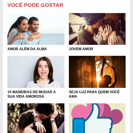
VOCÊ PODE GOSTAR
AMOR ALÉM DA ALMA
JOVEM AMOR
15 MANEIRAS DE MUDAR A
SEJA LUZ PARA QUEM VOCÊ
SUA VIDA AMOROSA
AMA