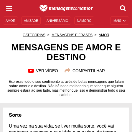
AMOR
AMIZADE
ANIVERSÁRIO
NAMORO
MAIS
SENTIMENTOS
LEGENDAS
DATAS ESPECIAIS
CATEGORIAS
MENSAGENS E FRASES
AMOR
UNIVERSO FEMININO
AUTOAJUDA
DESCULPAS
MENSAGENS DE AMOR E
DESTINO
MENSAGENS E FRASES
MENSAGENS DE ANIVERSÁRIO
ENTRETENIMENTO
FAMOSOS
BÍBLIA
VER VÍDEO
COMPARTILHAR
Expresse todo o seu sentimento através de belas mensagens que falam
sobre amor e o destino. Não há nada melhor do que saber que alguém
sempre estará ao seu lado, mas melhor que isso é demonstrar todo o seu
carinho.
Sorte
Uma vez na sua vida, se tiver muita sorte, você vai