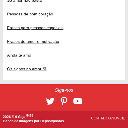
Só amor não basta
Pessoas de bom coração
Frases para pessoas especiais
Frases de amor e motivação
Ainda te amo
Os signos no amor 💜
Siga-nos
5478
2026 © 9 Giga
CONTATO
/
ANUNCIE
Banco de imagens por
Depositphotos