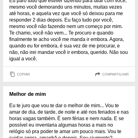
Eu paro tudo que estiver fazendo para falar com você,
mesmo você demorando uns minutos, muitas vezes
até horas, e aquela vez que você só deixou para me
responder 2 dias depois. Eu faço tudo por você,
mesmo você não fazendo nem um começo por mim.
Te chamo, você não vem... Te procuro e quando
finalmente te acho você me manda ir embora. Agora,
quando eu for embora, é sua vez de me procurar, e
não, não irei mandar você ir embora, querido. Não sou
igual a você.
COPIAR
COMPARTILHAR
Melhor de mim
Eu te juro que vou te dar o melhor de mim... Vou te
amar de dia, de tarde, de noite e até nos feriados e nas
horas vagas também. É sem férias e nem nada. E se
possível eu inventaria algumas horas a mais no
relógio só pra poder te amar um pouco mais. Vou te
cuidar agora, amanhã e depois. Sou ciumento?