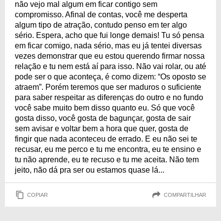
não vejo mal algum em ficar contigo sem
compromisso. Afinal de contas, você me desperta
algum tipo de atração, contudo penso em ter algo
sério. Espera, acho que fui longe demais! Tu só pensa
em ficar comigo, nada sério, mas eu já tentei diversas
vezes demonstrar que eu estou querendo firmar nossa
relação e tu nem está aí para isso. Não vai rolar, ou até
pode ser o que aconteça, é como dizem: “Os oposto se
atraem”. Porém teremos que ser maduros o suficiente
para saber respeitar as diferenças do outro e no fundo
você sabe muito bem disso quanto eu. Só que você
gosta disso, você gosta de bagunçar, gosta de sair
sem avisar e voltar bem a hora que quer, gosta de
fingir que nada aconteceu de errado. E eu não sei te
recusar, eu me perco e tu me encontra, eu te ensino e
tu não aprende, eu te recuso e tu me aceita. Não tem
jeito, não dá pra ser ou estamos quase lá...
COPIAR
COMPARTILHAR