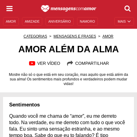
AMOR
AMIZADE
ANIVERSÁRIO
NAMORO
MAIS
SENTIMENTOS
LEGENDAS
DATAS ESPECIAIS
CATEGORIAS
MENSAGENS E FRASES
AMOR
UNIVERSO FEMININO
AUTOAJUDA
DESCULPAS
AMOR ALÉM DA ALMA
MENSAGENS E FRASES
MENSAGENS DE ANIVERSÁRIO
VER VÍDEO
COMPARTILHAR
ENTRETENIMENTO
FAMOSOS
BÍBLIA
Mostre não só o que está em seu coração, mas aquilo que está além da
sua alma! Os sentimentos mais profundos e verdadeiros podem mudar
vidas!
Sentimentos
Quando você me chama de “amor”, eu me derreto
todo. Na verdade, eu me derreto com tudo o que você
fala. Eu sinto uma sensação estranha, e ao mesmo
tempo boa. Sabe do que eu to falando? É tipo