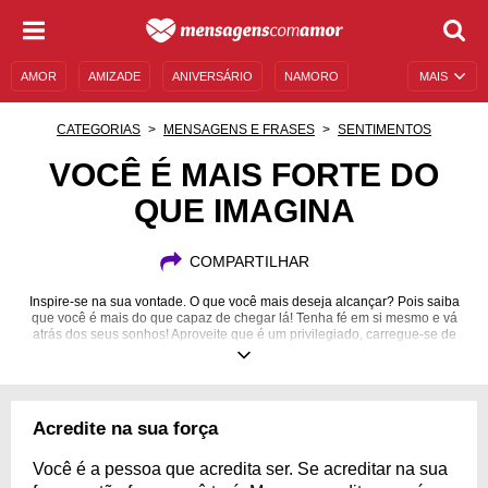
AMOR
AMIZADE
ANIVERSÁRIO
NAMORO
MAIS
SENTIMENTOS
LEGENDAS
DATAS ESPECIAIS
CATEGORIAS
MENSAGENS E FRASES
SENTIMENTOS
UNIVERSO FEMININO
AUTOAJUDA
DESCULPAS
VOCÊ É MAIS FORTE DO
QUE IMAGINA
MENSAGENS E FRASES
MENSAGENS DE ANIVERSÁRIO
ENTRETENIMENTO
FAMOSOS
BÍBLIA
COMPARTILHAR
Inspire-se na sua vontade. O que você mais deseja alcançar? Pois saiba
que você é mais do que capaz de chegar lá! Tenha fé em si mesmo e vá
atrás dos seus sonhos! Aproveite que é um privilegiado, carregue-se de
otimismo e as coisas vão dar certo para você. Só depende da sua própria
capacidade!
Acredite na sua força
Você é a pessoa que acredita ser. Se acreditar na sua