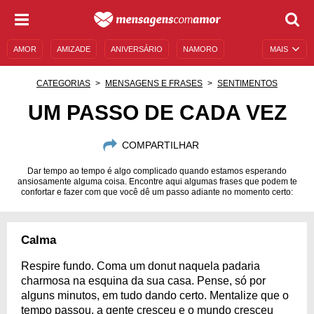
AMOR
AMIZADE
ANIVERSÁRIO
NAMORO
MAIS
SENTIMENTOS
LEGENDAS
DATAS ESPECIAIS
CATEGORIAS
MENSAGENS E FRASES
SENTIMENTOS
UNIVERSO FEMININO
AUTOAJUDA
DESCULPAS
UM PASSO DE CADA VEZ
MENSAGENS E FRASES
MENSAGENS DE ANIVERSÁRIO
COMPARTILHAR
ENTRETENIMENTO
FAMOSOS
BÍBLIA
Dar tempo ao tempo é algo complicado quando estamos esperando
ansiosamente alguma coisa. Encontre aqui algumas frases que podem te
confortar e fazer com que você dê um passo adiante no momento certo:
Calma
Respire fundo. Coma um donut naquela padaria
charmosa na esquina da sua casa. Pense, só por
alguns minutos, em tudo dando certo. Mentalize que o
tempo passou, a gente cresceu e o mundo cresceu