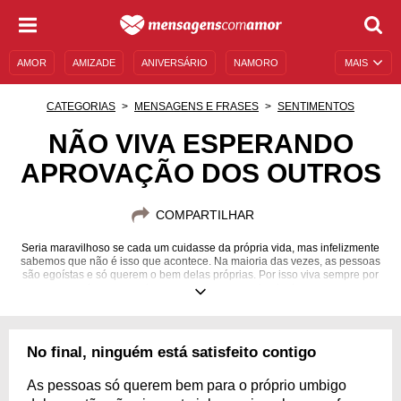
AMOR
AMIZADE
ANIVERSÁRIO
NAMORO
MAIS
SENTIMENTOS
LEGENDAS
DATAS ESPECIAIS
CATEGORIAS
MENSAGENS E FRASES
SENTIMENTOS
UNIVERSO FEMININO
AUTOAJUDA
DESCULPAS
NÃO VIVA ESPERANDO
APROVAÇÃO DOS OUTROS
MENSAGENS E FRASES
MENSAGENS DE ANIVERSÁRIO
ENTRETENIMENTO
FAMOSOS
BÍBLIA
COMPARTILHAR
Seria maravilhoso se cada um cuidasse da própria vida, mas infelizmente
sabemos que não é isso que acontece. Na maioria das vezes, as pessoas
são egoístas e só querem o bem delas próprias. Por isso viva sempre por
si mesmo, coloque-se sempre em primeiro lugar.
No final, ninguém está satisfeito contigo
As pessoas só querem bem para o próprio umbigo