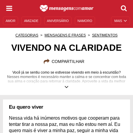
AMOR
AMIZADE
ANIVERSÁRIO
NAMORO
MAIS
SENTIMENTOS
LEGENDAS
DATAS ESPECIAIS
CATEGORIAS
MENSAGENS E FRASES
SENTIMENTOS
UNIVERSO FEMININO
AUTOAJUDA
DESCULPAS
VIVENDO NA CLARIDADE
MENSAGENS E FRASES
MENSAGENS DE ANIVERSÁRIO
COMPARTILHAR
ENTRETENIMENTO
FAMOSOS
BÍBLIA
Você já se sentiu como se estivesse vivendo em meio à escuridão?
Nesses momentos é necessário manter a calma e se concentrar com toda
sua alma e coração para retornar à claridade. Aproveite a vida da melhor
maneira possível e nunca desista de ser feliz!
Eu quero viver
Nessa vida há inúmeros motivos que cooperam para
tentar tirar a nossa paz, mas eu não estou nem aí. Eu
quero mais é viver a minha paz, seguir a minha vida