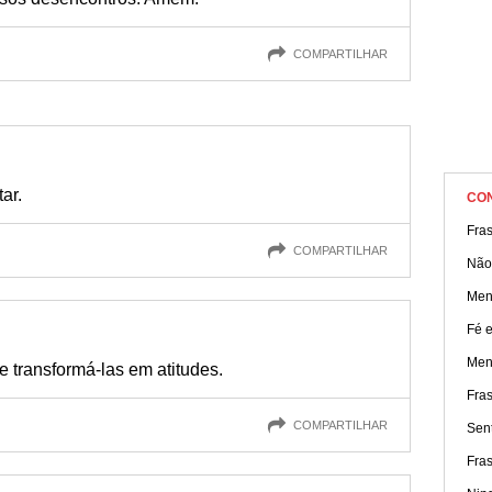
COMPARTILHAR
ar.
CO
Fra
COMPARTILHAR
Não
Men
Fé e
Men
e transformá-las em atitudes.
Fra
COMPARTILHAR
Sen
Fras