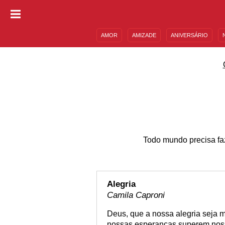
AMOR
AMIZADE
ANIVERSÁRIO
DESCULPAS
MENSAGENS E FRASES
Todo mundo precisa fa
Alegria
Camila Caproni
Deus, que a nossa alegria seja 
nossas esperanças superem nos