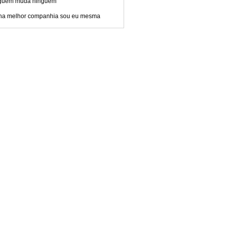
guém muda ninguém
ha melhor companhia sou eu mesma