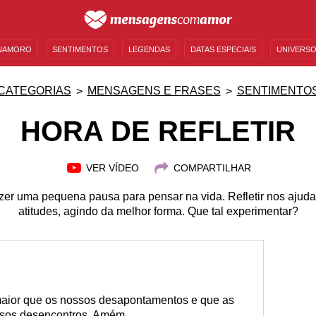
NAMORO
SENTIMENTOS
LEGENDAS
DATAS ESPECIAIS
UNIVERSO
MENSAGENS DE ANIVERSÁRIO
ENTRETENIMENTO
FAMOSOS
BÍBLIA
CATEGORIAS
MENSAGENS E FRASES
SENTIMENTO
HORA DE REFLETIR
VER VÍDEO
COMPARTILHAR
zer uma pequena pausa para pensar na vida. Refletir nos ajud
atitudes, agindo da melhor forma. Que tal experimentar?
maior que os nossos desapontamentos e que as
sos desencontros. Amém.