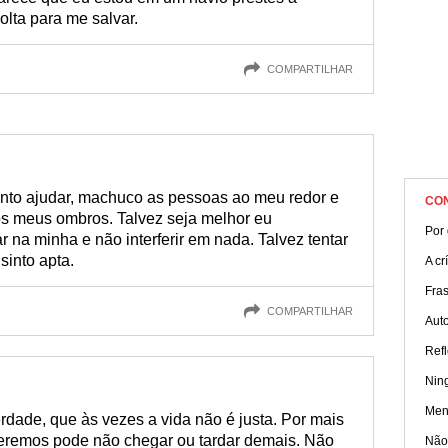
lta para me salvar.
COMPARTILHAR
to ajudar, machuco as pessoas ao meu redor e
CO
s meus ombros. Talvez seja melhor eu
Por 
ar na minha e não interferir em nada. Talvez tentar
sinto apta.
A cr
Fra
COMPARTILHAR
Aut
Refl
Nin
Men
rdade, que às vezes a vida não é justa. Por mais
ueremos pode não chegar ou tardar demais. Não
Não