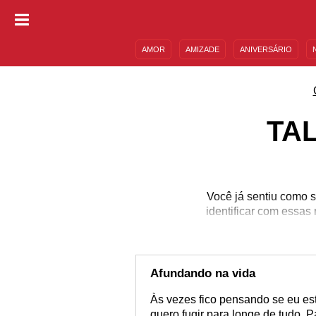
AMOR
AMIZADE
ANIVERSÁRIO
DESCULPAS
MENSAGENS E FRASES
TA
Você já sentiu como s
identificar com essa
Afundando na vida
Às vezes fico pensando se eu est
quero fugir para longe de tudo. 