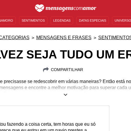
NAMORO
SENTIMENTOS
LEGENDAS
DATAS ESPECIAIS
UNIVERSO
MENSAGENS DE ANIVERSÁRIO
ENTRETENIMENTO
FAMOSOS
BÍBLIA
CATEGORIAS
MENSAGENS E FRASES
SENTIMENTO
LVEZ SEJA TUDO UM E
COMPARTILHAR
e precisasse se redescobrir em várias maneiras? Então está no
s mensagens e encontre a melhor motivação para superar cada 
Comece agora mesmo esse processo de autoconhecimento.
ou fazendo a coisa certa, tem horas que eu só
Parece que eu estou em um navio prestes a