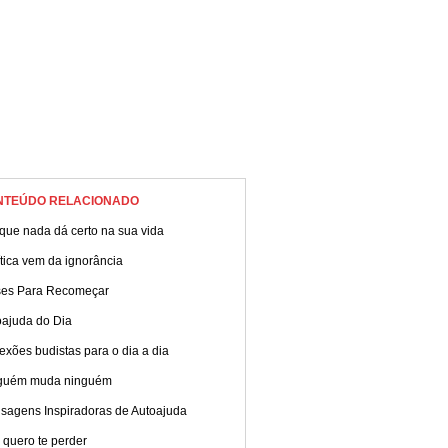
NTEÚDO RELACIONADO
que nada dá certo na sua vida
ítica vem da ignorância
ses Para Recomeçar
oajuda do Dia
exões budistas para o dia a dia
guém muda ninguém
sagens Inspiradoras de Autoajuda
 quero te perder